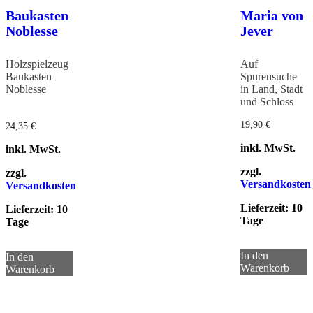
Baukasten
Maria von
Noblesse
Jever
Holzspielzeug
Auf
Baukasten
Spurensuche
Noblesse
in Land, Stadt
und Schloss
19,90
€
24,35
€
inkl. MwSt.
inkl. MwSt.
zzgl.
zzgl.
Versandkosten
Versandkosten
Lieferzeit:
10
Lieferzeit:
10
Tage
Tage
In den
In den
Warenkorb
Warenkorb