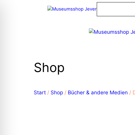
Zum
Inhalt
springen
Shop
Start
/
Shop
/
Bücher & andere Medien
/ 
on Impaired Mode