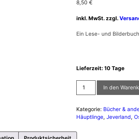
8,50
€
inkl. MwSt.
zzgl.
Versan
Ein Lese- und Bilderbuc
Lieferzeit:
10 Tage
Die
In den Waren
Zeit
der
Häuptlinge
Kategorie:
Bücher & and
Menge
Häuptlinge
,
Jeverland
,
O
mation
Produktsicherheit