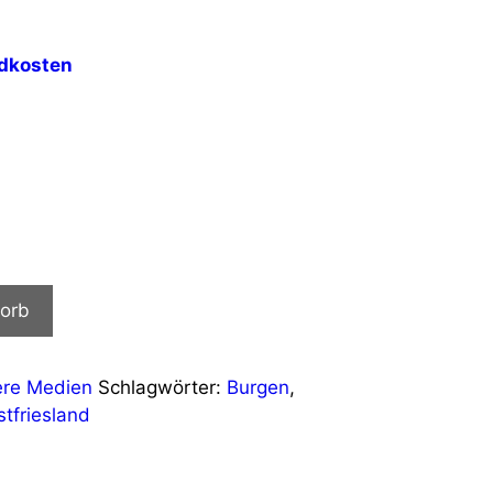
dkosten
h
korb
ere Medien
Schlagwörter:
Burgen
,
stfriesland