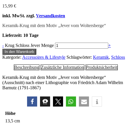
15,99
€
inkl. MwSt.
zzgl.
Versandkosten
Keramik-Krug mit dem Motiv „Jever vom Woltersberge“
Lieferzeit:
10 Tage
-
Krug Schloss Jever Menge
+
In den Warenkorb
Kategorie:
Accessoires & Lifestyle
Schlagwörter:
Keramik
,
Schloss
Beschreibung
Zusätzliche Information
Produktsicherheit
Keramik-Krug mit dem Motiv „Jever vom Woltersberge“
(Ausschnitt) nach einer Lithographie von Friedrich Adam Wilhelm
Barnutz (1791-1867)
Höhe
13,5 cm